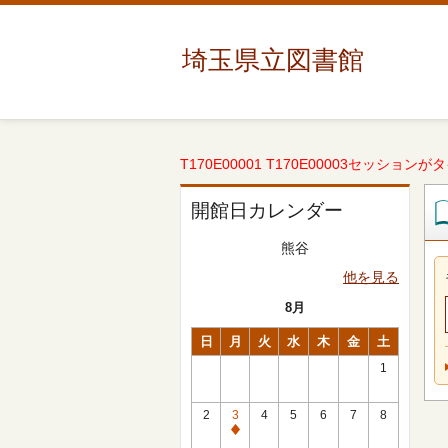
埼玉県立図書館
T170E00001 T170E00003セッションが
開館日カレンダー
熊谷
他を見る
8月
日
月
火
水
木
金
土
1
2
3
4
5
6
7
8
休