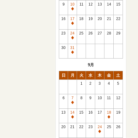
館
9
10
11
12
13
14
15
日
休
館
16
17
18
19
20
21
22
日
休
館
23
24
25
26
27
28
29
日
休
館
30
31
日
休
館
9月
日
日
月
火
水
木
金
土
1
2
3
4
5
6
7
8
9
10
11
12
休
館
13
14
15
16
17
18
19
日
休
休
館
館
20
21
22
23
24
25
26
日
日
休