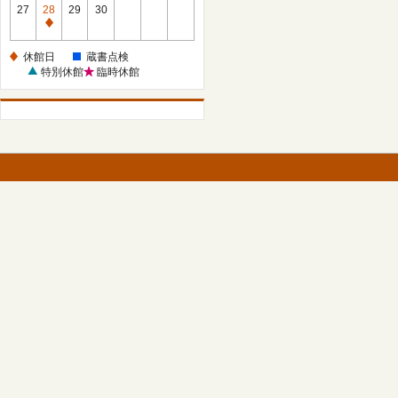
館
27
28
29
30
日
休
館
休館日
蔵書点検
日
特別休館
臨時休館