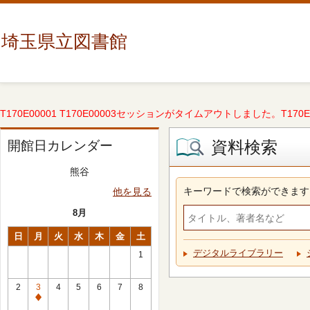
埼玉県立図書館
T170E00001 T170E00003セッションがタイムアウトしました。T170E000
資料検索
開館日カレンダー
熊谷
キーワードで検索ができます
他を見る
8月
日
月
火
水
木
金
土
デジタルライブラリー
1
2
3
4
5
6
7
8
休