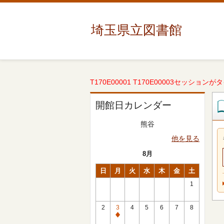
埼玉県立図書館
T170E00001 T170E00003セッションが
開館日カレンダー
熊谷
他を見る
8月
日
月
火
水
木
金
土
1
2
3
4
5
6
7
8
休