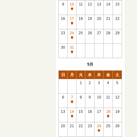
館
9
10
11
12
13
14
15
日
休
館
16
17
18
19
20
21
22
日
休
館
23
24
25
26
27
28
29
日
休
館
30
31
日
休
館
9月
日
日
月
火
水
木
金
土
1
2
3
4
5
6
7
8
9
10
11
12
休
館
13
14
15
16
17
18
19
日
休
休
館
館
20
21
22
23
24
25
26
日
日
休