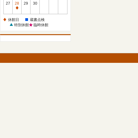
館
27
28
29
30
日
休
館
休館日
蔵書点検
日
特別休館
臨時休館