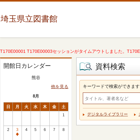
埼玉県立図書館
T170E00001 T170E00003セッションがタイムアウトしました。T170E000
資料検索
開館日カレンダー
熊谷
キーワードで検索ができます
他を見る
8月
日
月
火
水
木
金
土
デジタルライブラリー
1
2
3
4
5
6
7
8
休