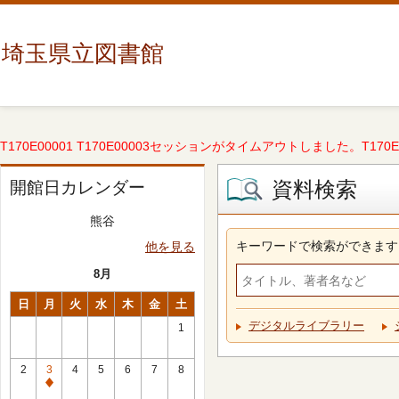
埼玉県立図書館
T170E00001 T170E00003セッションがタイムアウトしました。T170E000
資料検索
開館日カレンダー
熊谷
キーワードで検索ができます
他を見る
8月
日
月
火
水
木
金
土
デジタルライブラリー
1
2
3
4
5
6
7
8
休