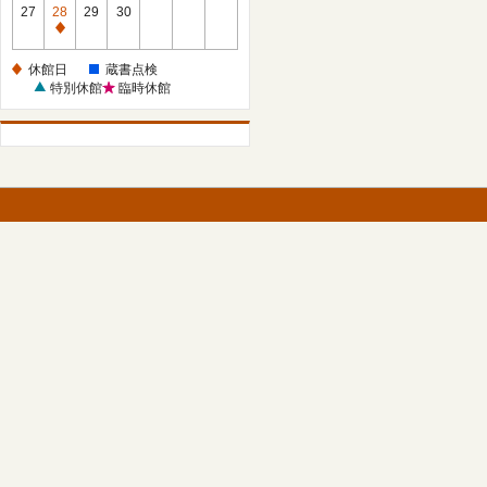
館
27
28
29
30
日
休
館
休館日
蔵書点検
日
特別休館
臨時休館