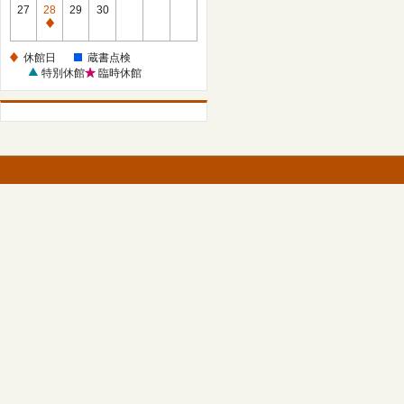
館
27
28
29
30
日
休
館
休館日
蔵書点検
日
特別休館
臨時休館