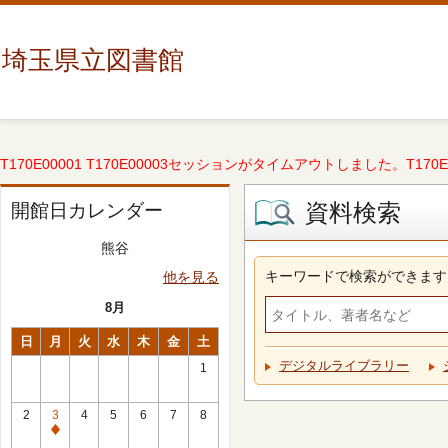
埼玉県立図書館
T170E00001 T170E00003セッションがタイムアウトしました。T170E000
資料検索
開館日カレンダー
熊谷
キーワードで検索ができます
他を見る
8月
日
月
火
水
木
金
土
デジタルライブラリー
1
2
3
4
5
6
7
8
休