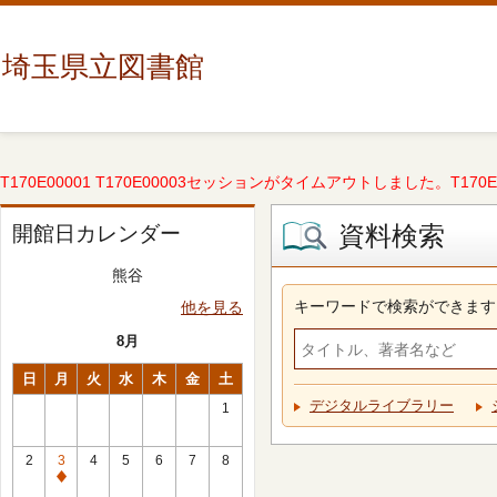
埼玉県立図書館
T170E00001 T170E00003セッションがタイムアウトしました。T170E000
資料検索
開館日カレンダー
熊谷
キーワードで検索ができます
他を見る
8月
日
月
火
水
木
金
土
デジタルライブラリー
1
2
3
4
5
6
7
8
休