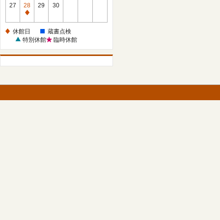
館
27
28
29
30
日
休
館
休館日
蔵書点検
日
特別休館
臨時休館