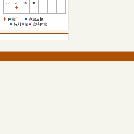
館
27
28
29
30
日
休
館
休館日
蔵書点検
日
特別休館
臨時休館