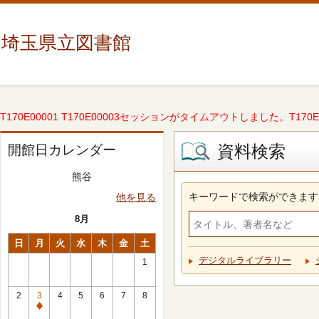
埼玉県立図書館
T170E00001 T170E00003セッションがタイムアウトしました。T170E000
資料検索
開館日カレンダー
熊谷
キーワードで検索ができます
他を見る
8月
日
月
火
水
木
金
土
デジタルライブラリー
1
2
3
4
5
6
7
8
休