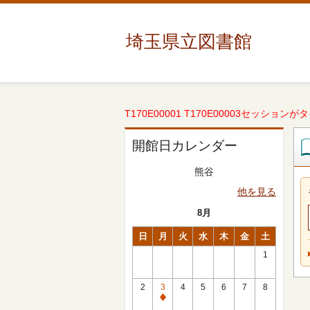
埼玉県立図書館
T170E00001 T170E00003セッションが
開館日カレンダー
熊谷
他を見る
8月
日
月
火
水
木
金
土
1
2
3
4
5
6
7
8
休