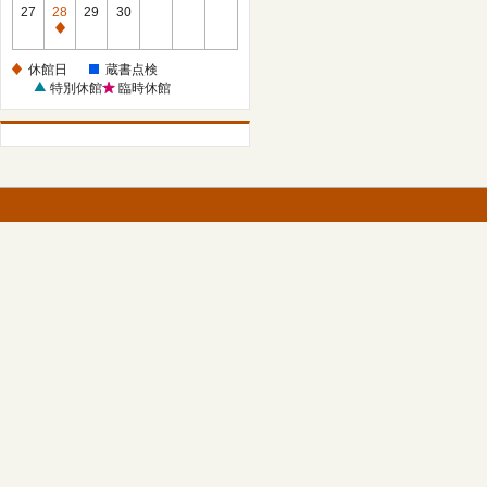
館
27
28
29
30
日
休
館
休館日
蔵書点検
日
特別休館
臨時休館