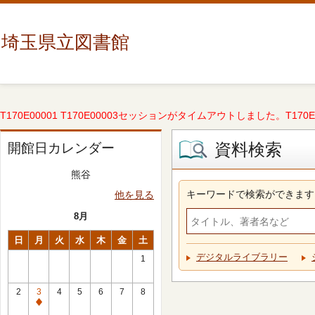
埼玉県立図書館
T170E00001 T170E00003セッションがタイムアウトしました。T170E000
資料検索
開館日カレンダー
熊谷
キーワードで検索ができます
他を見る
8月
日
月
火
水
木
金
土
デジタルライブラリー
1
2
3
4
5
6
7
8
休