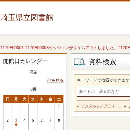
埼玉県立図書館
T170E00001 T170E00003セッションがタイムアウトしました。T170E000
資料検索
開館日カレンダー
熊谷
キーワードで検索ができます
他を見る
8月
日
月
火
水
木
金
土
デジタルライブラリー
1
2
3
4
5
6
7
8
休