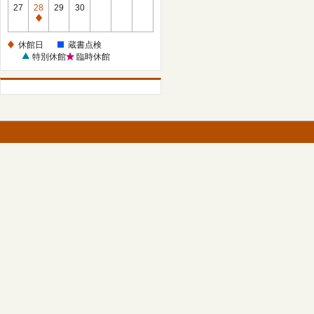
館
27
28
29
30
日
休
館
休館日
蔵書点検
日
特別休館
臨時休館