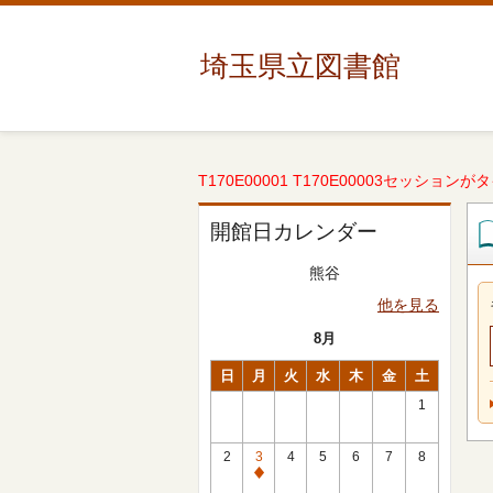
埼玉県立図書館
T170E00001 T170E00003セッションが
開館日カレンダー
熊谷
他を見る
8月
日
月
火
水
木
金
土
1
2
3
4
5
6
7
8
休