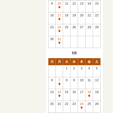
館
9
10
11
12
13
14
15
日
休
館
16
17
18
19
20
21
22
日
休
館
23
24
25
26
27
28
29
日
休
館
30
31
日
休
館
9月
日
日
月
火
水
木
金
土
1
2
3
4
5
6
7
8
9
10
11
12
休
館
13
14
15
16
17
18
19
日
休
休
館
館
20
21
22
23
24
25
26
日
日
休