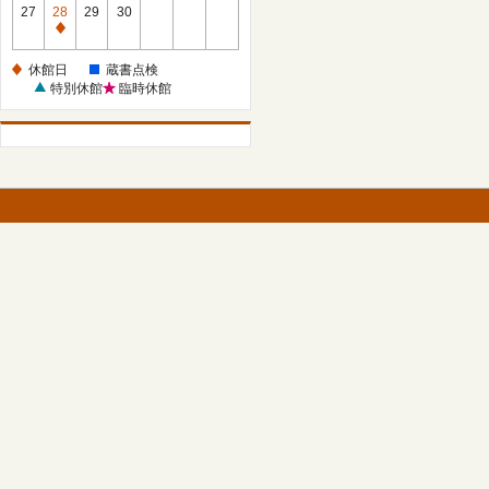
館
27
28
29
30
日
休
館
休館日
蔵書点検
日
特別休館
臨時休館