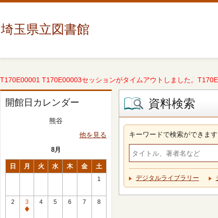
埼玉県立図書館
T170E00001 T170E00003セッションがタイムアウトしました。T170E000
資料検索
開館日カレンダー
熊谷
キーワードで検索ができます
他を見る
8月
日
月
火
水
木
金
土
デジタルライブラリー
1
2
3
4
5
6
7
8
休