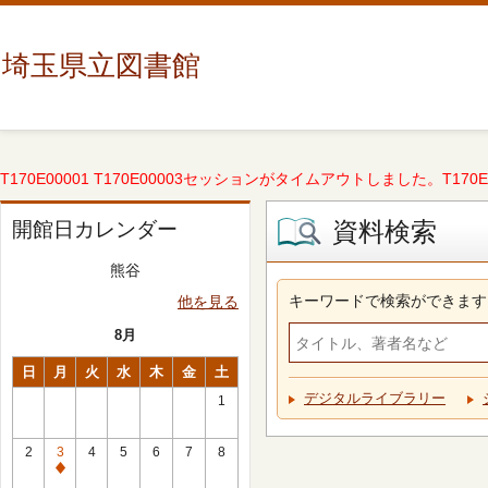
埼玉県立図書館
T170E00001 T170E00003セッションがタイムアウトしました。T170E000
資料検索
開館日カレンダー
熊谷
キーワードで検索ができます
他を見る
8月
日
月
火
水
木
金
土
デジタルライブラリー
1
2
3
4
5
6
7
8
休