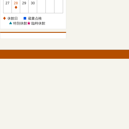
館
27
28
29
30
日
休
館
休館日
蔵書点検
日
特別休館
臨時休館