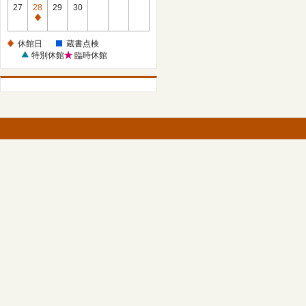
館
27
28
29
30
日
休
館
休館日
蔵書点検
日
特別休館
臨時休館