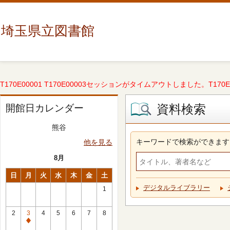
埼玉県立図書館
T170E00001 T170E00003セッションがタイムアウトしました。T170E000
資料検索
開館日カレンダー
熊谷
キーワードで検索ができます
他を見る
8月
日
月
火
水
木
金
土
デジタルライブラリー
1
2
3
4
5
6
7
8
休