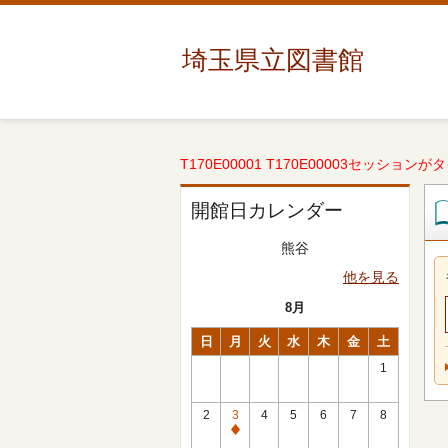
埼玉県立図書館
T170E00001 T170E00003セッションが
開館日カレンダー
熊谷
他を見る
8月
日
月
火
水
木
金
土
1
2
3
4
5
6
7
8
休