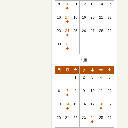
館
9
10
11
12
13
14
15
日
休
館
16
17
18
19
20
21
22
日
休
館
23
24
25
26
27
28
29
日
休
館
30
31
日
休
館
9月
日
日
月
火
水
木
金
土
1
2
3
4
5
6
7
8
9
10
11
12
休
館
13
14
15
16
17
18
19
日
休
休
館
館
20
21
22
23
24
25
26
日
日
休