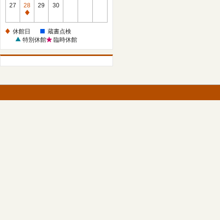
館
27
28
29
30
日
休
館
休館日
蔵書点検
日
特別休館
臨時休館