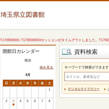
埼玉県立図書館
T170E00001 T170E00003セッションがタイムアウトしました。T170E000
資料検索
開館日カレンダー
熊谷
キーワードで検索ができます
他を見る
8月
日
月
火
水
木
金
土
デジタルライブラリー
1
2
3
4
5
6
7
8
休