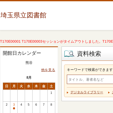
埼玉県立図書館
T170E00001 T170E00003セッションがタイムアウトしました。T170E000
資料検索
開館日カレンダー
熊谷
キーワードで検索ができます
他を見る
8月
日
月
火
水
木
金
土
デジタルライブラリー
1
2
3
4
5
6
7
8
休