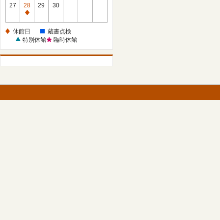
館
27
28
29
30
日
休
館
休館日
蔵書点検
日
特別休館
臨時休館