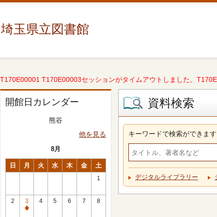
埼玉県立図書館
T170E00001 T170E00003セッションがタイムアウトしました。T170E000
資料検索
開館日カレンダー
熊谷
キーワードで検索ができます
他を見る
8月
日
月
火
水
木
金
土
デジタルライブラリー
1
2
3
4
5
6
7
8
休