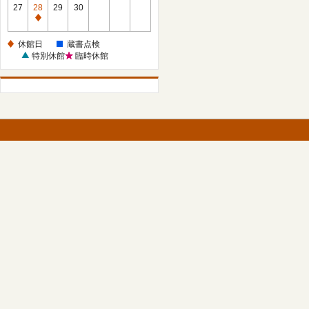
館
27
28
29
30
日
休
館
休館日
蔵書点検
日
特別休館
臨時休館