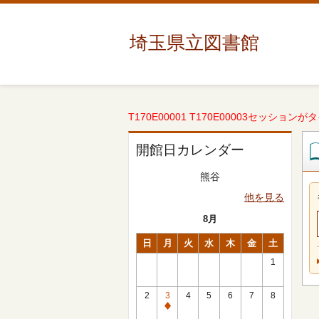
埼玉県立図書館
T170E00001 T170E00003セッションが
開館日カレンダー
熊谷
他を見る
8月
日
月
火
水
木
金
土
1
2
3
4
5
6
7
8
休