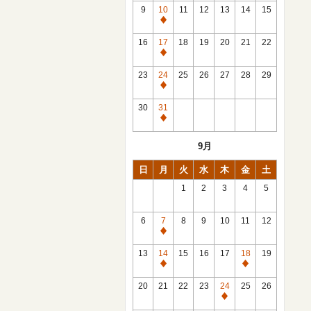
館
9
10
11
12
13
14
15
日
休
館
16
17
18
19
20
21
22
日
休
館
23
24
25
26
27
28
29
日
休
館
30
31
日
休
館
9月
日
日
月
火
水
木
金
土
1
2
3
4
5
6
7
8
9
10
11
12
休
館
13
14
15
16
17
18
19
日
休
休
館
館
20
21
22
23
24
25
26
日
日
休