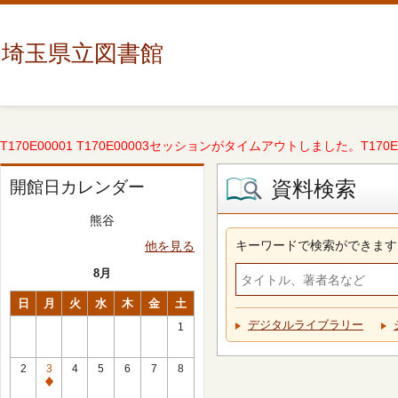
埼玉県立図書館
T170E00001 T170E00003セッションがタイムアウトしました。T170E000
資料検索
開館日カレンダー
熊谷
キーワードで検索ができます
他を見る
8月
日
月
火
水
木
金
土
デジタルライブラリー
1
2
3
4
5
6
7
8
休