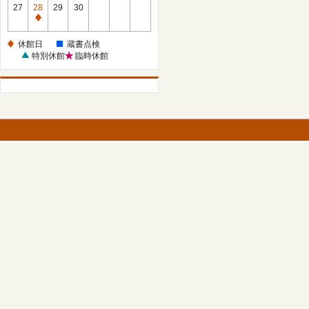
館
27
28
29
30
日
休
館
休館日
蔵書点検
日
特別休館
臨時休館