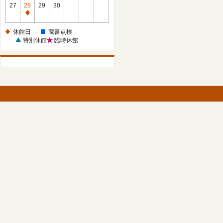
館
27
28
29
30
日
休
館
休館日
蔵書点検
日
特別休館
臨時休館