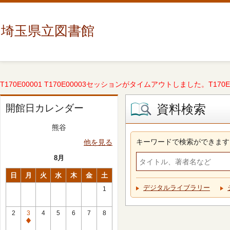
埼玉県立図書館
T170E00001 T170E00003セッションがタイムアウトしました。T170E000
資料検索
開館日カレンダー
熊谷
キーワードで検索ができます
他を見る
8月
日
月
火
水
木
金
土
デジタルライブラリー
1
2
3
4
5
6
7
8
休