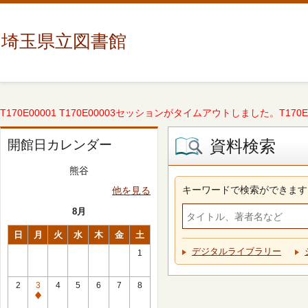
埼玉県立図書館
T170E00001 T170E00003セッションがタイムアウトしました。T170E000
資料検索
開館日カレンダー
熊谷
キーワードで検索ができます
他を見る
8月
日
月
火
水
木
金
土
デジタルライブラリー
1
2
3
4
5
6
7
8
休