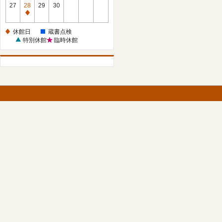
館
27
28
29
30
日
休
館
休館日
蔵書点検
日
特別休館
臨時休館