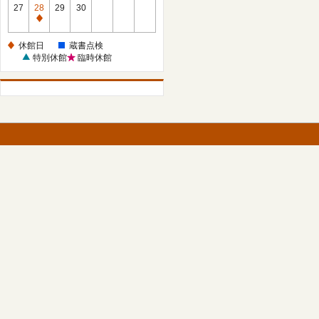
館
27
28
29
30
日
休
館
休館日
蔵書点検
日
特別休館
臨時休館