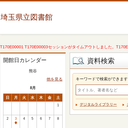
埼玉県立図書館
T170E00001 T170E00003セッションがタイムアウトしました。T170E000
資料検索
開館日カレンダー
熊谷
キーワードで検索ができます
他を見る
8月
日
月
火
水
木
金
土
デジタルライブラリー
1
2
3
4
5
6
7
8
休