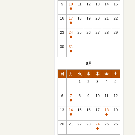
館
9
10
11
12
13
14
15
日
休
館
16
17
18
19
20
21
22
日
休
館
23
24
25
26
27
28
29
日
休
館
30
31
日
休
館
9月
日
日
月
火
水
木
金
土
1
2
3
4
5
6
7
8
9
10
11
12
休
館
13
14
15
16
17
18
19
日
休
休
館
館
20
21
22
23
24
25
26
日
日
休