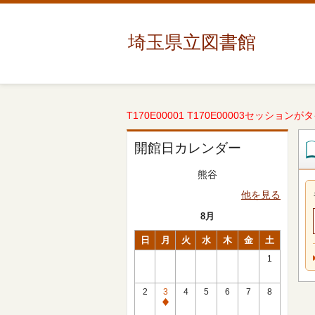
埼玉県立図書館
T170E00001 T170E00003セッションが
開館日カレンダー
熊谷
他を見る
8月
日
月
火
水
木
金
土
1
2
3
4
5
6
7
8
休