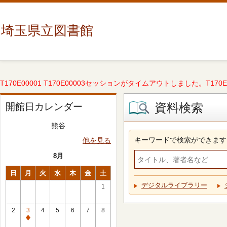
埼玉県立図書館
T170E00001 T170E00003セッションがタイムアウトしました。T170E000
資料検索
開館日カレンダー
熊谷
キーワードで検索ができます
他を見る
8月
日
月
火
水
木
金
土
デジタルライブラリー
1
2
3
4
5
6
7
8
休