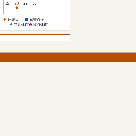
館
27
28
29
30
日
休
館
休館日
蔵書点検
日
特別休館
臨時休館