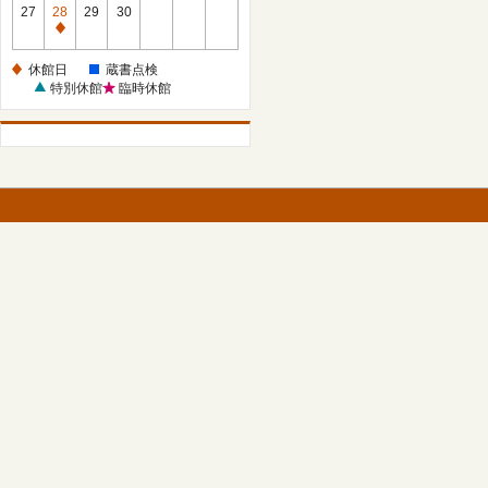
館
27
28
29
30
日
休
館
休館日
蔵書点検
日
特別休館
臨時休館