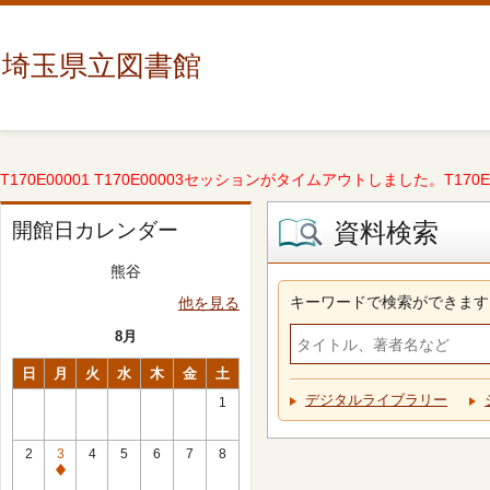
埼玉県立図書館
T170E00001 T170E00003セッションがタイムアウトしました。T170E000
資料検索
開館日カレンダー
熊谷
キーワードで検索ができます
他を見る
8月
日
月
火
水
木
金
土
デジタルライブラリー
1
2
3
4
5
6
7
8
休