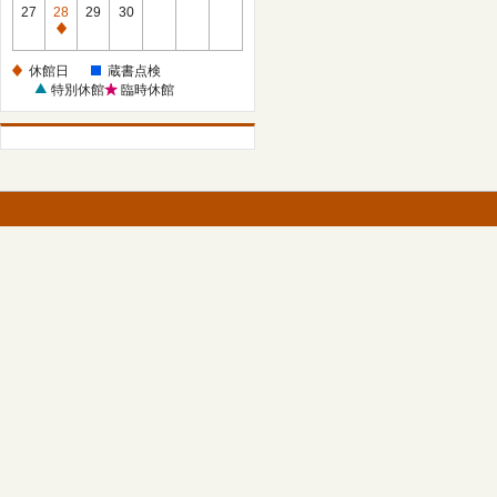
館
27
28
29
30
日
休
館
休館日
蔵書点検
日
特別休館
臨時休館