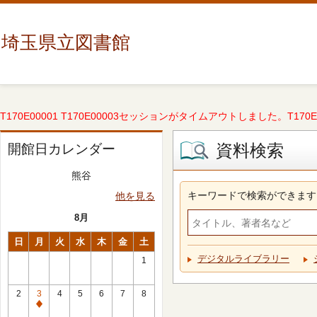
埼玉県立図書館
T170E00001 T170E00003セッションがタイムアウトしました。T170E000
資料検索
開館日カレンダー
熊谷
キーワードで検索ができます
他を見る
8月
日
月
火
水
木
金
土
デジタルライブラリー
1
2
3
4
5
6
7
8
休