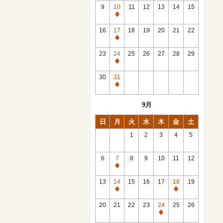
館
9
10
11
12
13
14
15
日
休
館
16
17
18
19
20
21
22
日
休
館
23
24
25
26
27
28
29
日
休
館
30
31
日
休
館
9月
日
日
月
火
水
木
金
土
1
2
3
4
5
6
7
8
9
10
11
12
休
館
13
14
15
16
17
18
19
日
休
休
館
館
20
21
22
23
24
25
26
日
日
休