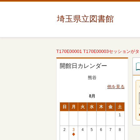
埼玉県立図書館
T170E00001 T170E00003セッションが
開館日カレンダー
熊谷
他を見る
8月
日
月
火
水
木
金
土
1
2
3
4
5
6
7
8
休