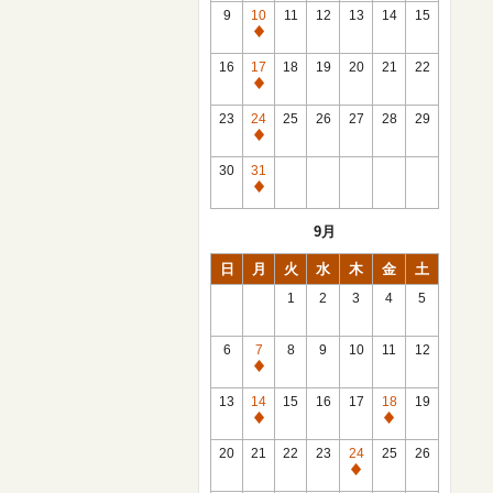
館
9
10
11
12
13
14
15
日
休
館
16
17
18
19
20
21
22
日
休
館
23
24
25
26
27
28
29
日
休
館
30
31
日
休
館
9月
日
日
月
火
水
木
金
土
1
2
3
4
5
6
7
8
9
10
11
12
休
館
13
14
15
16
17
18
19
日
休
休
館
館
20
21
22
23
24
25
26
日
日
休