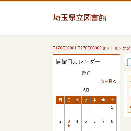
埼玉県立図書館
T170E00001 T170E00003セッションが
開館日カレンダー
熊谷
他を見る
8月
日
月
火
水
木
金
土
1
2
3
4
5
6
7
8
休