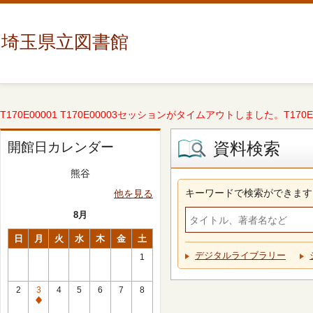
埼玉県立図書館
T170E00001 T170E00003セッションがタイムアウトしました。T170E000
資料検索
開館日カレンダー
熊谷
キーワードで検索ができます
他を見る
8月
日
月
火
水
木
金
土
デジタルライブラリー
1
2
3
4
5
6
7
8
休