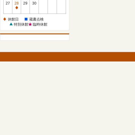
館
27
28
29
30
日
休
館
休館日
蔵書点検
日
特別休館
臨時休館