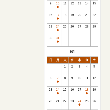
館
9
10
11
12
13
14
15
日
休
館
16
17
18
19
20
21
22
日
休
館
23
24
25
26
27
28
29
日
休
館
30
31
日
休
館
9月
日
日
月
火
水
木
金
土
1
2
3
4
5
6
7
8
9
10
11
12
休
館
13
14
15
16
17
18
19
日
休
休
館
館
20
21
22
23
24
25
26
日
日
休