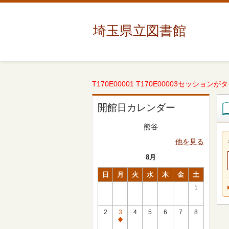
埼玉県立図書館
T170E00001 T170E00003セッションが
開館日カレンダー
熊谷
他を見る
8月
日
月
火
水
木
金
土
1
2
3
4
5
6
7
8
休