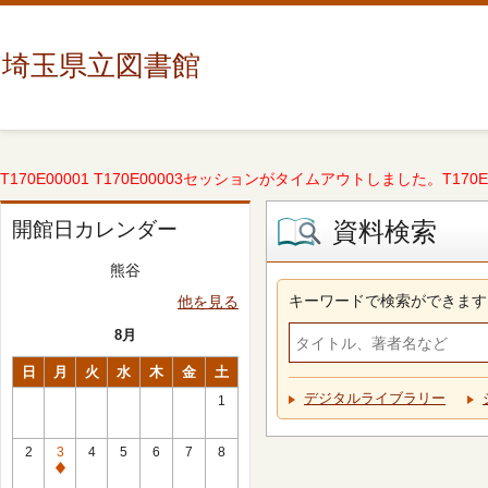
埼玉県立図書館
T170E00001 T170E00003セッションがタイムアウトしました。T170E000
資料検索
開館日カレンダー
熊谷
キーワードで検索ができます
他を見る
8月
日
月
火
水
木
金
土
デジタルライブラリー
1
2
3
4
5
6
7
8
休