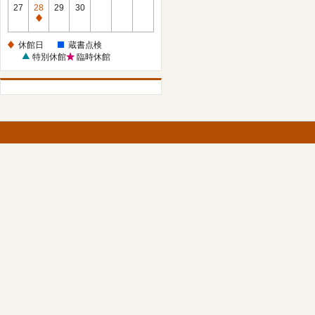
館
27
28
29
30
日
休
館
休館日
蔵書点検
日
特別休館
臨時休館