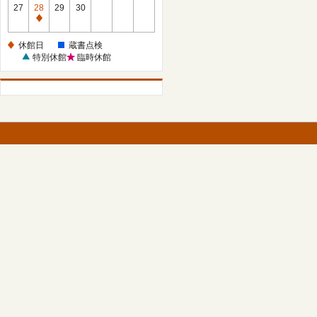
館
27
28
29
30
日
休
館
休館日
蔵書点検
日
特別休館
臨時休館