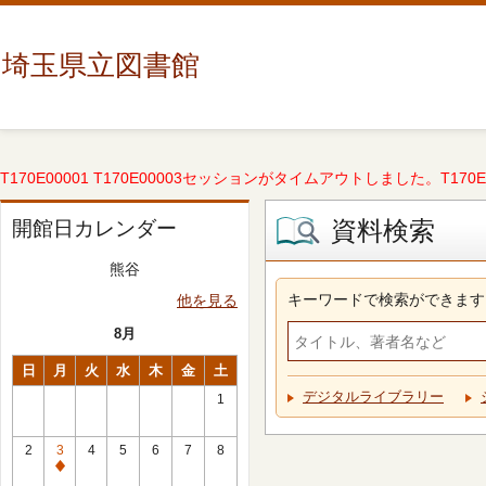
埼玉県立図書館
T170E00001 T170E00003セッションがタイムアウトしました。T170E000
資料検索
開館日カレンダー
熊谷
キーワードで検索ができます
他を見る
8月
日
月
火
水
木
金
土
デジタルライブラリー
1
2
3
4
5
6
7
8
休