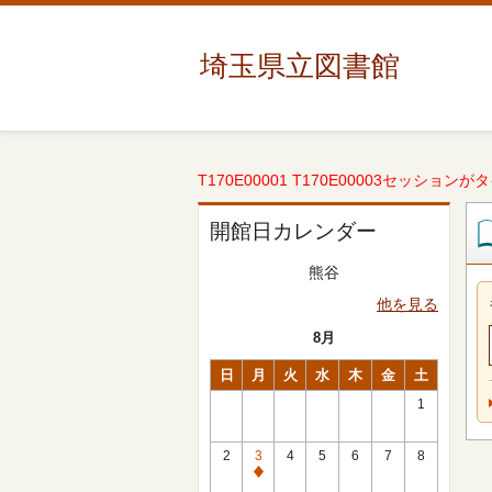
埼玉県立図書館
T170E00001 T170E00003セッションが
開館日カレンダー
熊谷
他を見る
8月
日
月
火
水
木
金
土
1
2
3
4
5
6
7
8
休