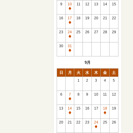
館
9
10
11
12
13
14
15
日
休
館
16
17
18
19
20
21
22
日
休
館
23
24
25
26
27
28
29
日
休
館
30
31
日
休
館
9月
日
日
月
火
水
木
金
土
1
2
3
4
5
6
7
8
9
10
11
12
休
館
13
14
15
16
17
18
19
日
休
休
館
館
20
21
22
23
24
25
26
日
日
休