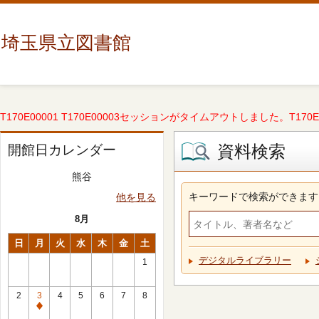
埼玉県立図書館
T170E00001 T170E00003セッションがタイムアウトしました。T170E000
資料検索
開館日カレンダー
熊谷
キーワードで検索ができます
他を見る
8月
日
月
火
水
木
金
土
デジタルライブラリー
1
2
3
4
5
6
7
8
休