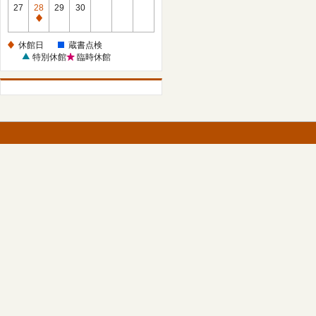
館
27
28
29
30
日
休
館
休館日
蔵書点検
日
特別休館
臨時休館