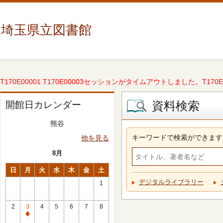
埼玉県立図書館
T170E00001 T170E00003セッションがタイムアウトしました。T170E000
資料検索
開館日カレンダー
熊谷
キーワードで検索ができます
他を見る
8月
日
月
火
水
木
金
土
デジタルライブラリー
1
2
3
4
5
6
7
8
休