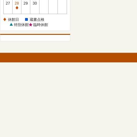
館
27
28
29
30
日
休
館
休館日
蔵書点検
日
特別休館
臨時休館