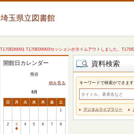
埼玉県立図書館
T170E00001 T170E00003セッションがタイムアウトしました。T170E000
資料検索
開館日カレンダー
熊谷
キーワードで検索ができます
他を見る
8月
日
月
火
水
木
金
土
デジタルライブラリー
1
2
3
4
5
6
7
8
休