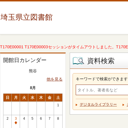
埼玉県立図書館
T170E00001 T170E00003セッションがタイムアウトしました。T170E000
資料検索
開館日カレンダー
熊谷
キーワードで検索ができます
他を見る
8月
日
月
火
水
木
金
土
デジタルライブラリー
1
2
3
4
5
6
7
8
休