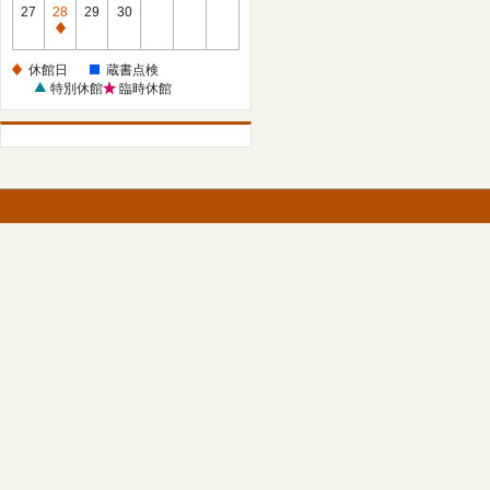
館
27
28
29
30
日
休
館
休館日
蔵書点検
日
特別休館
臨時休館