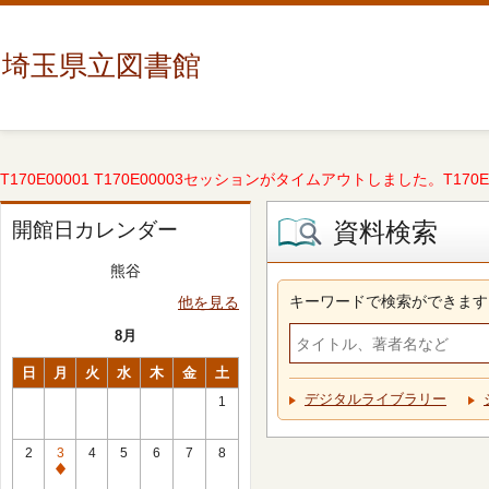
埼玉県立図書館
T170E00001 T170E00003セッションがタイムアウトしました。T170E000
資料検索
開館日カレンダー
熊谷
キーワードで検索ができます
他を見る
8月
日
月
火
水
木
金
土
デジタルライブラリー
1
2
3
4
5
6
7
8
休