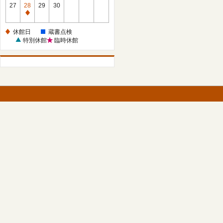
館
27
28
29
30
日
休
館
休館日
蔵書点検
日
特別休館
臨時休館