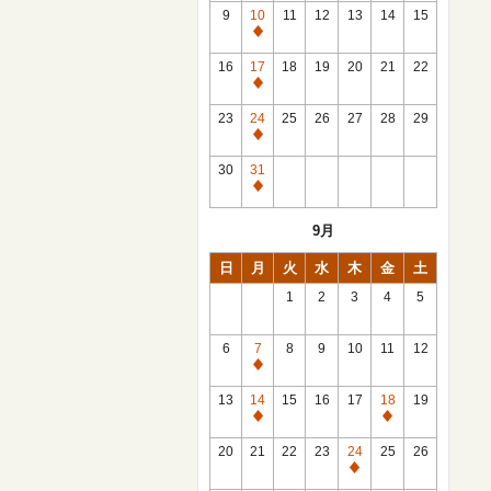
館
9
10
11
12
13
14
15
日
休
館
16
17
18
19
20
21
22
日
休
館
23
24
25
26
27
28
29
日
休
館
30
31
日
休
館
9月
日
日
月
火
水
木
金
土
1
2
3
4
5
6
7
8
9
10
11
12
休
館
13
14
15
16
17
18
19
日
休
休
館
館
20
21
22
23
24
25
26
日
日
休