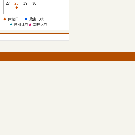
館
27
28
29
30
日
休
館
休館日
蔵書点検
日
特別休館
臨時休館