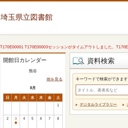
埼玉県立図書館
T170E00001 T170E00003セッションがタイムアウトしました。T170E000
資料検索
開館日カレンダー
熊谷
キーワードで検索ができます
他を見る
8月
日
月
火
水
木
金
土
デジタルライブラリー
1
2
3
4
5
6
7
8
休