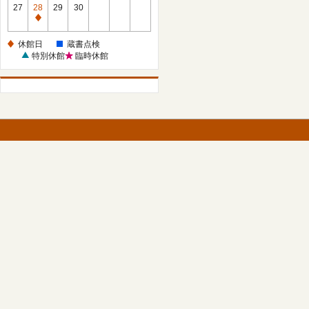
館
27
28
29
30
日
休
館
休館日
蔵書点検
日
特別休館
臨時休館