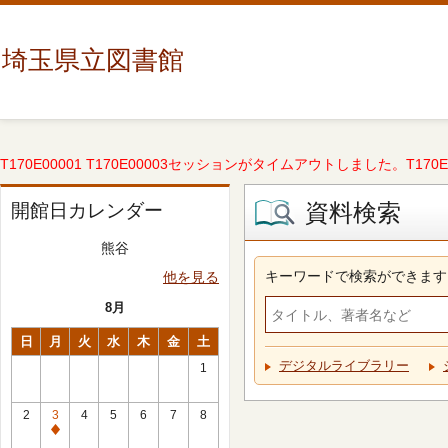
埼玉県立図書館
T170E00001 T170E00003セッションがタイムアウトしました。T170E000
資料検索
開館日カレンダー
熊谷
キーワードで検索ができます
他を見る
8月
日
月
火
水
木
金
土
デジタルライブラリー
1
2
3
4
5
6
7
8
休