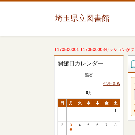
埼玉県立図書館
T170E00001 T170E00003セッションが
開館日カレンダー
熊谷
他を見る
8月
日
月
火
水
木
金
土
1
2
3
4
5
6
7
8
休