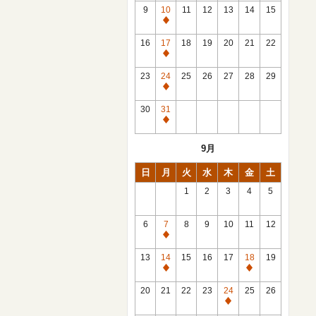
館
9
10
11
12
13
14
15
日
休
館
16
17
18
19
20
21
22
日
休
館
23
24
25
26
27
28
29
日
休
館
30
31
日
休
館
9月
日
日
月
火
水
木
金
土
1
2
3
4
5
6
7
8
9
10
11
12
休
館
13
14
15
16
17
18
19
日
休
休
館
館
20
21
22
23
24
25
26
日
日
休