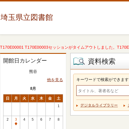
埼玉県立図書館
T170E00001 T170E00003セッションがタイムアウトしました。T170E000
資料検索
開館日カレンダー
熊谷
キーワードで検索ができます
他を見る
8月
日
月
火
水
木
金
土
デジタルライブラリー
1
2
3
4
5
6
7
8
休