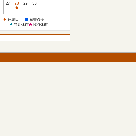
館
27
28
29
30
日
休
館
休館日
蔵書点検
日
特別休館
臨時休館