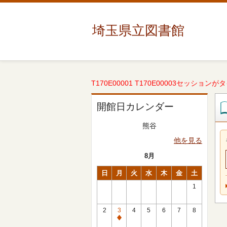
埼玉県立図書館
T170E00001 T170E00003セッションが
開館日カレンダー
熊谷
他を見る
8月
日
月
火
水
木
金
土
1
2
3
4
5
6
7
8
休