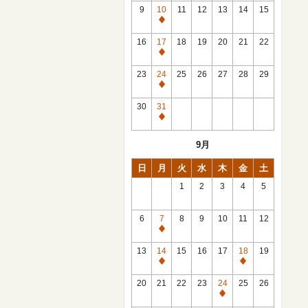
館
9
10
11
12
13
14
15
日
休
館
16
17
18
19
20
21
22
日
休
館
23
24
25
26
27
28
29
日
休
館
30
31
日
休
館
9月
日
日
月
火
水
木
金
土
1
2
3
4
5
6
7
8
9
10
11
12
休
館
13
14
15
16
17
18
19
日
休
休
館
館
20
21
22
23
24
25
26
日
日
休