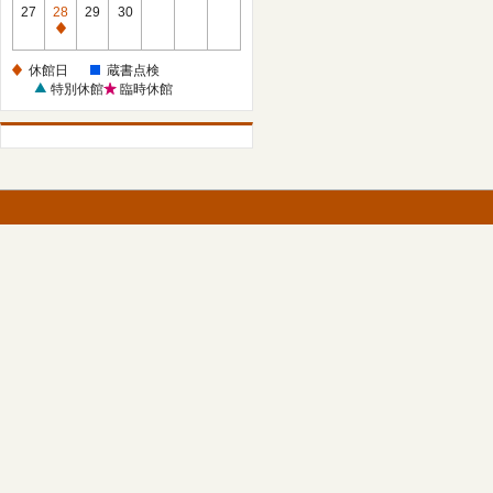
館
27
28
29
30
日
休
館
休館日
蔵書点検
日
特別休館
臨時休館