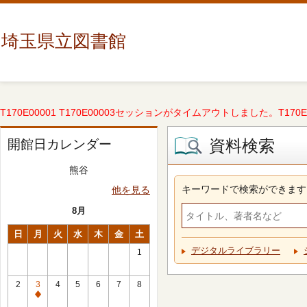
埼玉県立図書館
T170E00001 T170E00003セッションがタイムアウトしました。T170E000
資料検索
開館日カレンダー
熊谷
キーワードで検索ができます
他を見る
8月
日
月
火
水
木
金
土
デジタルライブラリー
1
2
3
4
5
6
7
8
休