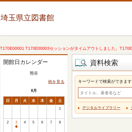
埼玉県立図書館
T170E00001 T170E00003セッションがタイムアウトしました。T170E000
資料検索
開館日カレンダー
熊谷
キーワードで検索ができます
他を見る
8月
日
月
火
水
木
金
土
デジタルライブラリー
1
2
3
4
5
6
7
8
休