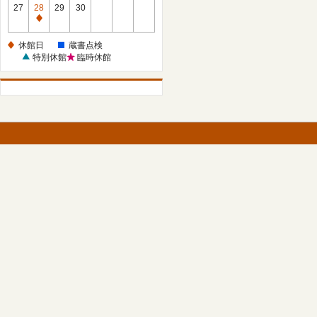
館
27
28
29
30
日
休
館
休館日
蔵書点検
日
特別休館
臨時休館