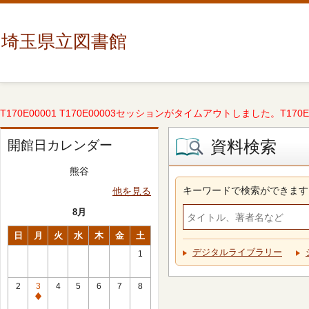
埼玉県立図書館
T170E00001 T170E00003セッションがタイムアウトしました。T170E000
資料検索
開館日カレンダー
熊谷
キーワードで検索ができます
他を見る
8月
日
月
火
水
木
金
土
デジタルライブラリー
1
2
3
4
5
6
7
8
休