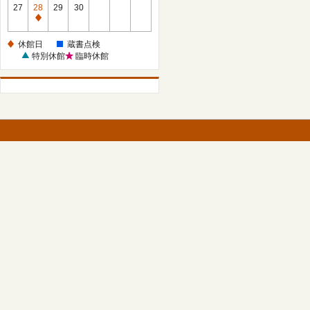
館
27
28
29
30
日
休
館
休館日
蔵書点検
日
特別休館
臨時休館