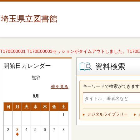
埼玉県立図書館
T170E00001 T170E00003セッションがタイムアウトしました。T170E000
資料検索
開館日カレンダー
熊谷
キーワードで検索ができます
他を見る
8月
日
月
火
水
木
金
土
デジタルライブラリー
1
2
3
4
5
6
7
8
休