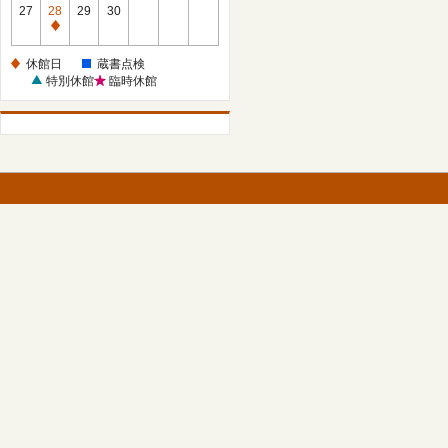
館
27
28
29
30
日
休
館
休館日
蔵書点検
日
特別休館
臨時休館